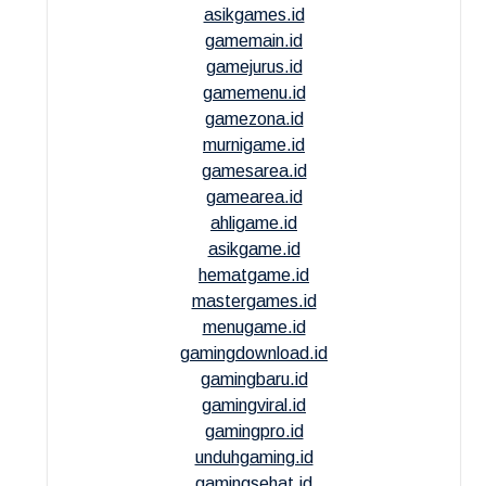
asikgames.id
gamemain.id
gamejurus.id
gamemenu.id
gamezona.id
murnigame.id
gamesarea.id
gamearea.id
ahligame.id
asikgame.id
hematgame.id
mastergames.id
menugame.id
gamingdownload.id
gamingbaru.id
gamingviral.id
gamingpro.id
unduhgaming.id
gamingsehat.id