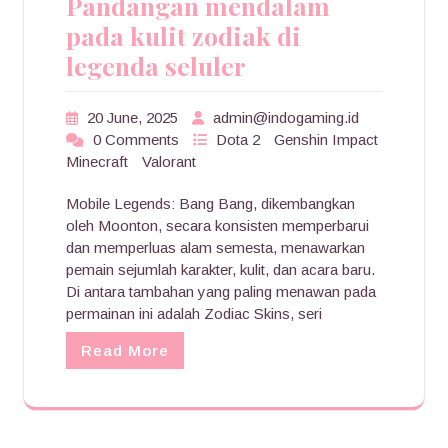
Pandangan mendalam
pada kulit zodiak di
legenda seluler
20 June, 2025
admin@indogaming.id
0 Comments
Dota 2
Genshin Impact
Minecraft
Valorant
Mobile Legends: Bang Bang, dikembangkan
oleh Moonton, secara konsisten memperbarui
dan memperluas alam semesta, menawarkan
pemain sejumlah karakter, kulit, dan acara baru.
Di antara tambahan yang paling menawan pada
permainan ini adalah Zodiac Skins, seri
Read More