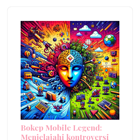
Bokep Mobile Legend:
Menjelajahi kontroversi