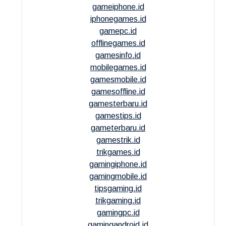
gameiphone.id
iphonegames.id
gamepc.id
offlinegames.id
gamesinfo.id
mobilegames.id
gamesmobile.id
gamesoffline.id
gamesterbaru.id
gamestips.id
gameterbaru.id
gamestrik.id
trikgames.id
gamingiphone.id
gamingmobile.id
tipsgaming.id
trikgaming.id
gamingpc.id
gamingandroid.id