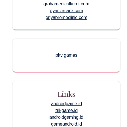
grahamedicalkurdi.com
dyanzacare.com
griyabromoclinic.com
pkv games
Links
androidgame.id
trikgame.id
androidgaming.id
gameandroid.id