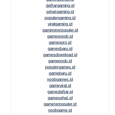
daftargaming.id
sehatgaming.id
populergaming.id
viralgaming.id
gamingterpopuler.id
gamesnoob.id
gamespro.id
gamesbaru.id
gamesdownload.id
gamenoob.id
populergames.id
gamebaru.id
noobgames.id
gameviral.id
gamedaftar.id
gamesehat.id
gameterpopuler.id
noobgame.id