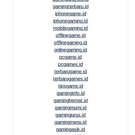
gamingterbaru.id
iphonegame.id
iphonegaming.id
mobilegaming.id
offlinegame.id
offlinegaming.id
onlinegaming.id
pcgame.id
pcgames.id
terbarugame.id
terbarugames.id
tipsgame.id
gaminginfo.id
gaminghemat.id
gamingmurni.id
gamingjurus.id
gamingmenu.id
gamingasik.id