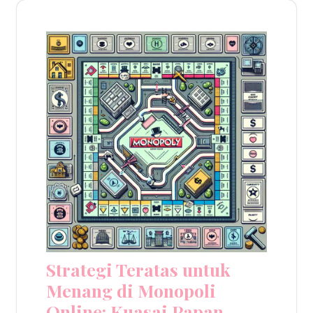
Strategi Teratas untuk
Menang di Monopoli
Online: Kuasai Papan