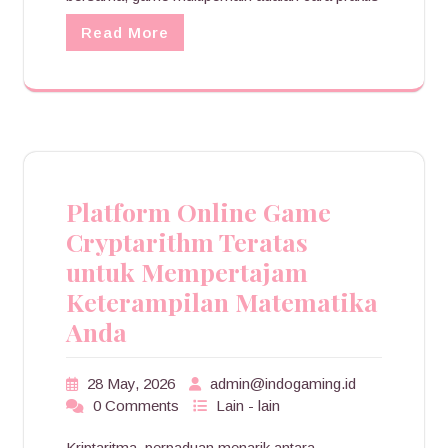
Read More
Platform Online Game
Cryptarithm Teratas
untuk Mempertajam
Keterampilan Matematika
Anda
28 May, 2026
admin@indogaming.id
0 Comments
Lain - lain
Kriptaritma, perpaduan menarik antara