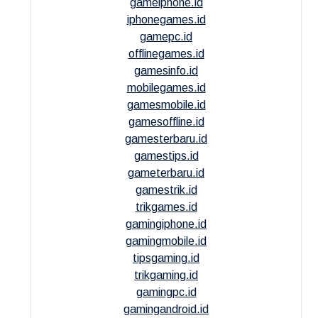
gameiphone.id
iphonegames.id
gamepc.id
offlinegames.id
gamesinfo.id
mobilegames.id
gamesmobile.id
gamesoffline.id
gamesterbaru.id
gamestips.id
gameterbaru.id
gamestrik.id
trikgames.id
gamingiphone.id
gamingmobile.id
tipsgaming.id
trikgaming.id
gamingpc.id
gamingandroid.id