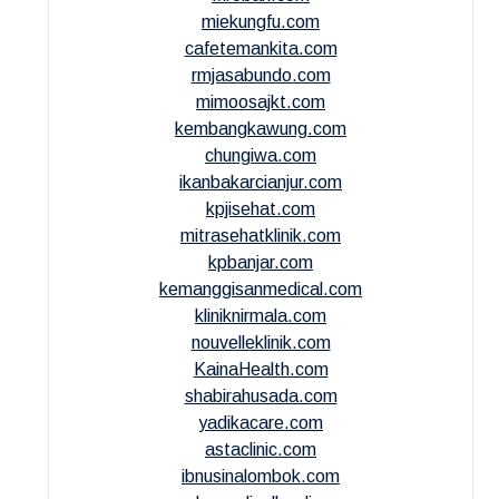
miekungfu.com
cafetemankita.com
rmjasabundo.com
mimoosajkt.com
kembangkawung.com
chungiwa.com
ikanbakarcianjur.com
kpjisehat.com
mitrasehatklinik.com
kpbanjar.com
kemanggisanmedical.com
kliniknirmala.com
nouvelleklinik.com
KainaHealth.com
shabirahusada.com
yadikacare.com
astaclinic.com
ibnusinalombok.com