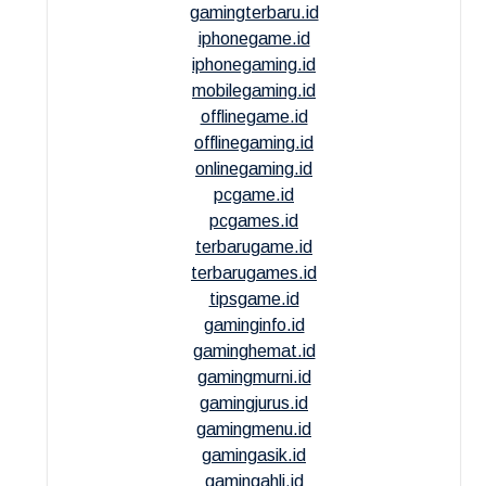
gamingterbaru.id
iphonegame.id
iphonegaming.id
mobilegaming.id
offlinegame.id
offlinegaming.id
onlinegaming.id
pcgame.id
pcgames.id
terbarugame.id
terbarugames.id
tipsgame.id
gaminginfo.id
gaminghemat.id
gamingmurni.id
gamingjurus.id
gamingmenu.id
gamingasik.id
gamingahli.id