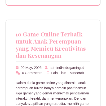
10 Game Online Terbaik
untuk Anak Perempuan
yang Memicu Kreativitas
dan Kesenangan
20 May, 2026
admin@indogaming.id
0 Comments
Lain - lain
Minecraft
Dalam dunia game online yang dinamis, anak
perempuan bukan hanya pemain pasif namun
juga gamer yang gemar menikmati pengalaman
interaktif, kreatif, dan menyenangkan. Dengan
banyaknya pilihan yang tersedia, memilih game