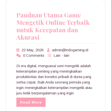
Panduan Utama Game
Mengetik Online Terbaik
untuk Kecepatan dan
Akurasi
22 May, 2026
admin@indogaming.id
0 Comments
Lain - lain
Di era digital, menguasai seni mengetik adalah
keterampilan penting yang meningkatkan
produktivitas dan koneksi pribadi di dunia yang
serba cepat. Baik Anda seorang pemula yang
ingin meningkatkan keterampilan mengetik atau
juru ketik berpengalaman yang ingin
Read More