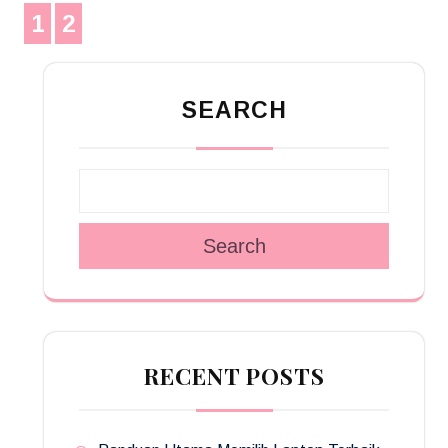
Posts
1
2
Page
Page
pagination
SEARCH
Search
RECENT POSTS