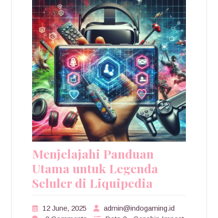
Menjelajahi Panduan
Utama untuk Legenda
Seluler di Liquipedia
12 June, 2025
admin@indogaming.id