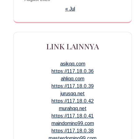
« Jul
LINK LAINNYA
asikqq.com
https://117.18.0.36
ahliqq.com
https://117.18.0.39
jurusqq.net
https://117.18.0.42
murahqq.net
https://117.18.0.41
maindomino99.com
https://117.18.0.38
masterdomino99.com