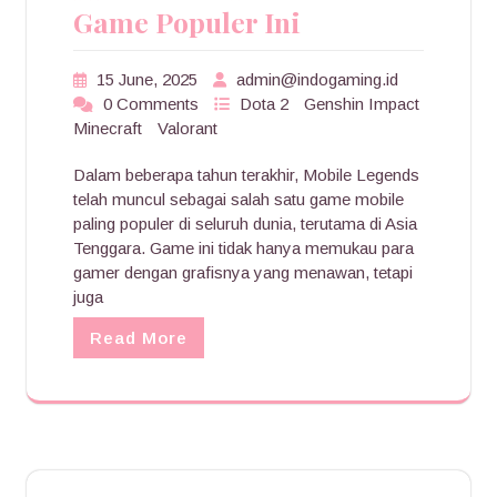
Game Populer Ini
15 June, 2025
admin@indogaming.id
0 Comments
Dota 2
Genshin Impact
Minecraft
Valorant
Dalam beberapa tahun terakhir, Mobile Legends
telah muncul sebagai salah satu game mobile
paling populer di seluruh dunia, terutama di Asia
Tenggara. Game ini tidak hanya memukau para
gamer dengan grafisnya yang menawan, tetapi
juga
Read More