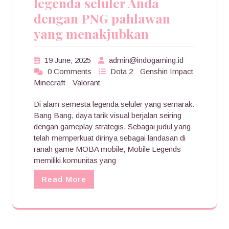
legenda seluler Anda
dengan PNG pahlawan
yang menakjubkan
19 June, 2025
admin@indogaming.id
0 Comments
Dota 2
Genshin Impact
Minecraft
Valorant
Di alam semesta legenda seluler yang semarak:
Bang Bang, daya tarik visual berjalan seiring
dengan gameplay strategis. Sebagai judul yang
telah memperkuat dirinya sebagai landasan di
ranah game MOBA mobile, Mobile Legends
memiliki komunitas yang
Read More