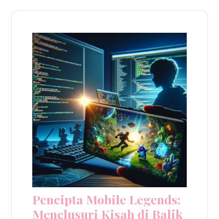
Pencipta Mobile Legends:
Menelusuri Kisah di Balik