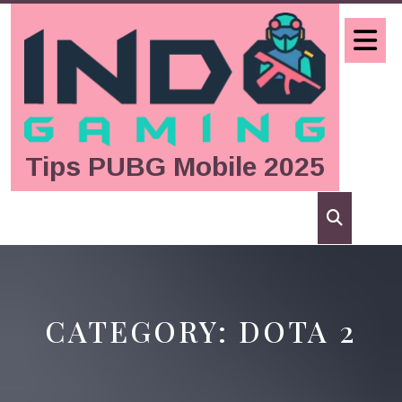
Skip
to
O
content
B
Tips PUBG Mobile 2025
CATEGORY:
DOTA 2