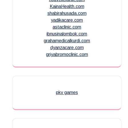
KainaHealth.com
shabirahusada.com
yadikacare.com
astaclinic.com
ibnusinalombok.com
grahamedicalkurdi.com
dyanzacare.com
griyabromoclinic.com
pkv games