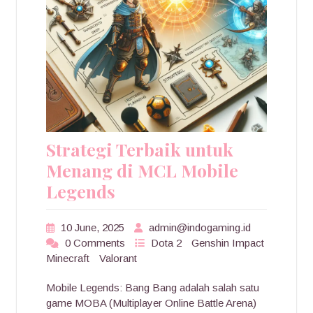
Strategi Terbaik untuk
Menang di MCL Mobile
Legends
10 June, 2025
admin@indogaming.id
0 Comments
Dota 2
Genshin Impact
Minecraft
Valorant
Mobile Legends: Bang Bang adalah salah satu
game MOBA (Multiplayer Online Battle Arena)