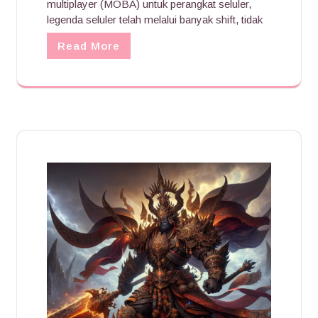
multiplayer (MOBA) untuk perangkat seluler,
legenda seluler telah melalui banyak shift, tidak
Read More