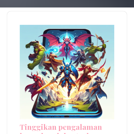
Tinggikan pengalaman