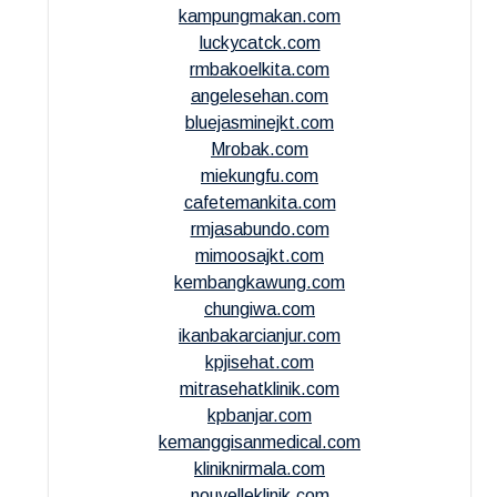
kampungmakan.com
luckycatck.com
rmbakoelkita.com
angelesehan.com
bluejasminejkt.com
Mrobak.com
miekungfu.com
cafetemankita.com
rmjasabundo.com
mimoosajkt.com
kembangkawung.com
chungiwa.com
ikanbakarcianjur.com
kpjisehat.com
mitrasehatklinik.com
kpbanjar.com
kemanggisanmedical.com
kliniknirmala.com
nouvelleklinik.com