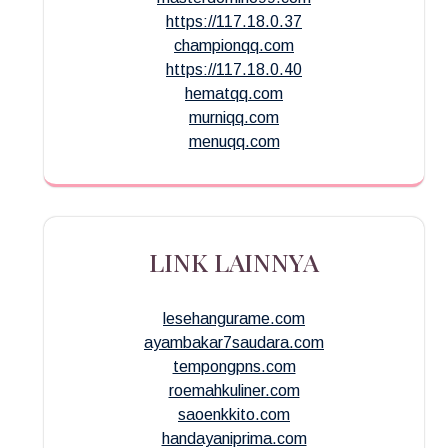
https://117.18.0.37
championqq.com
https://117.18.0.40
hematqq.com
murniqq.com
menuqq.com
LINK LAINNYA
lesehangurame.com
ayambakar7saudara.com
tempongpns.com
roemahkuliner.com
saoenkkito.com
handayaniprima.com