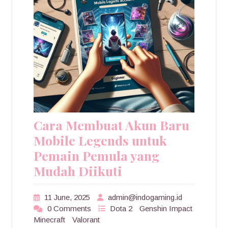
Cara Membuat Akun Baru
Mobile Legends untuk
Pemain Pemula yang
Mudah Diikuti
11 June, 2025
admin@indogaming.id
0 Comments
Dota 2
Genshin Impact
Minecraft
Valorant