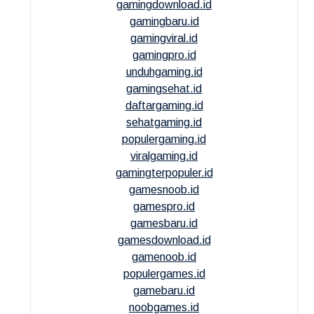
gamingdownload.id
gamingbaru.id
gamingviral.id
gamingpro.id
unduhgaming.id
gamingsehat.id
daftargaming.id
sehatgaming.id
populergaming.id
viralgaming.id
gamingterpopuler.id
gamesnoob.id
gamespro.id
gamesbaru.id
gamesdownload.id
gamenoob.id
populergames.id
gamebaru.id
noobgames.id