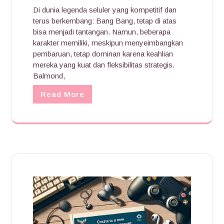
Di dunia legenda seluler yang kompetitif dan
terus berkembang: Bang Bang, tetap di atas
bisa menjadi tantangan. Namun, beberapa
karakter memiliki, meskipun menyeimbangkan
pembaruan, tetap dominan karena keahlian
mereka yang kuat dan fleksibilitas strategis.
Balmond,
Read More